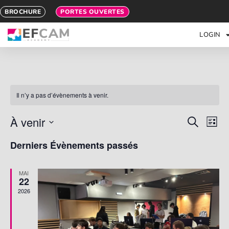
BROCHURE
PORTES OUVERTES
LOGIN
Il n’y a pas d’évènements à venir.
Rech
Na
À venir
Recherche
Liste
Sélectionnez
de
et
une
Derniers Évènements passés
date.
vu
navig
Év
MAI
de
22
2026
vues
Évèn