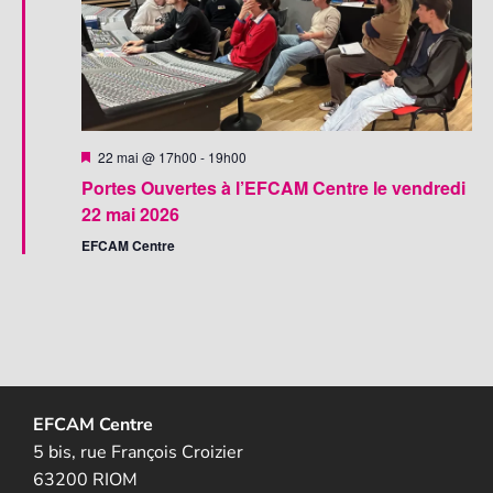
Mis
22 mai @ 17h00
-
19h00
en
Portes Ouvertes à l’EFCAM Centre le vendredi
avant
22 mai 2026
EFCAM Centre
EFCAM Centre
5 bis, rue François Croizier
63200 RIOM